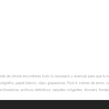
ial de oficina encontrarás todo lo necesario y esencial para que t
olígrafos, papel blanco, clips, grapadoras, Post-it, sobres de envío, 
archivadoras, archivos definitivos, carpetas colgantes, dossiers, fun