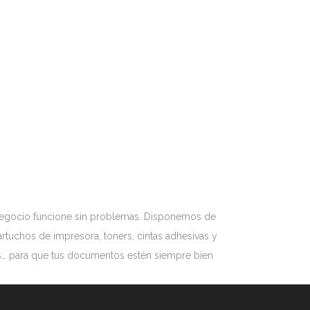
u negocio funcione sin problemas. Disponemos de
cartuchos de impresora, toners, cintas adhesivas y
das… para que tus documentos estén siempre bien